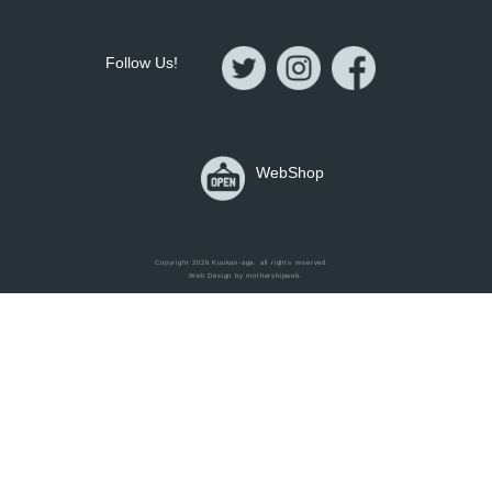
Follow Us!
WebShop
Home
Copyright 2026
Kuukan-aga
. all rights reserved.
Web Design by
mothershipweb
.
Items
Works
Blog
Contact