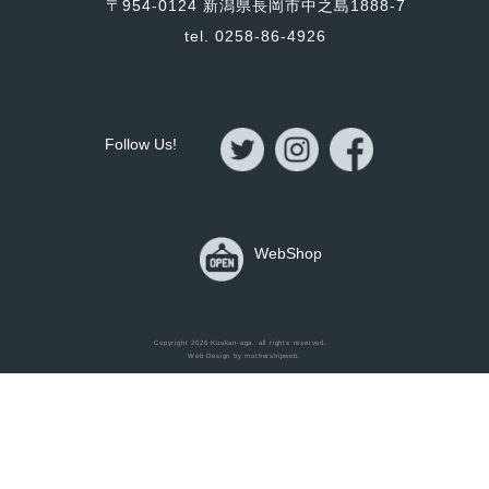
〒954-0124 新潟県長岡市中之島1888-7
tel. 0258-86-4926
Follow Us!
WebShop
Home
Copyright 2026
Kuukan-aga
. all rights reserved.
Web Design by
mothershipweb
.
Items
Works