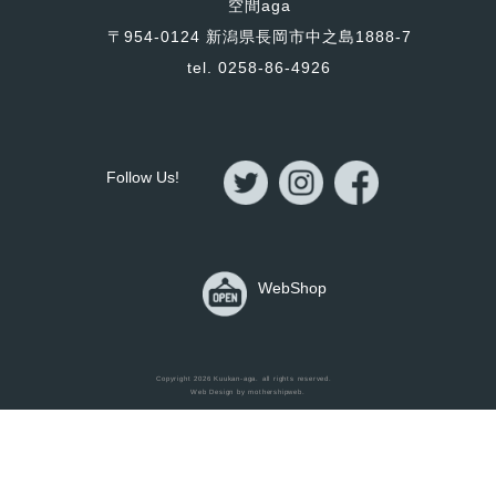
空間aga
〒954-0124 新潟県長岡市中之島1888-7
tel. 0258-86-4926
Follow Us!
WebShop
Home
Copyright 2026
Kuukan-aga
. all rights reserved.
Web Design by
mothershipweb
.
Items
Works