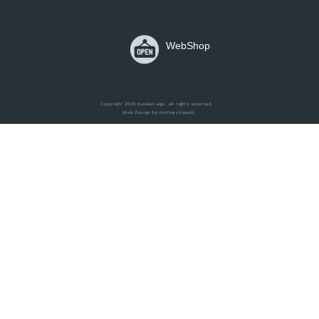
WebShop
Home
Copyright 2026
Kuukan-aga
. all rights reserved.
Web Design by
mothershipweb
.
Items
Works
Blog
Contact
Shop