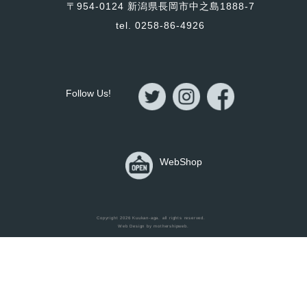
〒954-0124 新潟県長岡市中之島1888-7
tel. 0258-86-4926
Follow Us!
WebShop
Home
Copyright 2026
Kuukan-aga
. all rights reserved.
Web Design by
mothershipweb
.
Items
Works