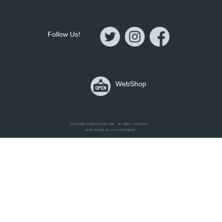
Follow Us!
WebShop
Home
Copyright 2026
Kuukan-aga
. all rights reserved.
Web Design by
mothershipweb
.
Items
Works
Blog