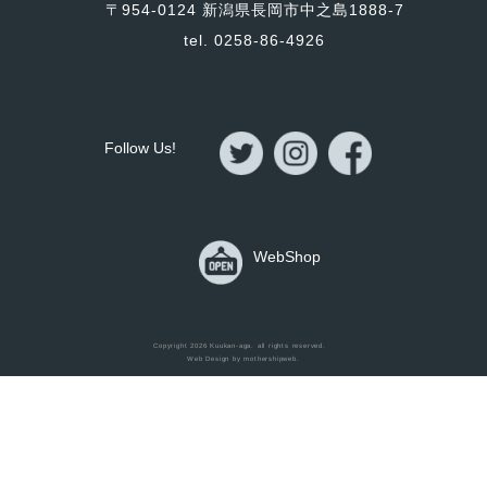
〒954-0124 新潟県長岡市中之島1888-7
tel. 0258-86-4926
Follow Us!
WebShop
Home
Copyright 2026
Kuukan-aga
. all rights reserved.
Web Design by
mothershipweb
.
Items
Works