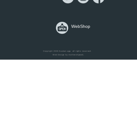
WebShop
Home
Copyright 2026
Kuukan-aga
. all rights reserved.
Web Design by
mothershipweb
.
Items
Works
Blog
Contact
Shop